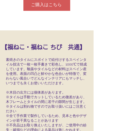
ご購入はこちら
【福ねこ・福ねこ ちび 共通】
素焼きのタイルにスポイトで絵付けするスペインタ
イル技法で一枚一枚手書きで彩色し、1000℃で焼成
しています。
釉薬やタイルなどの材料はスペイン産
を使用。
表面の凹凸と鮮やかな色合いが特徴で、変
わらない風合いでどんなインテリアにもマッチし、
いつまでも永くお使いいただけます。
※木目の出方には個体差があります。
※タイルは手動でカットしているため微差があり、
木フレームとタイルの間に若干の隙間が生じます。
※タイルは割れ物ですのでお取り扱いにはご注意く
ださい
※全て手作業で製作しているため、見本と色やデザ
インが若干異なることがあります
※不良品はお取り換えいたしますが、ご使用中の紛
失・破損などの理由による返品は致しかねます。