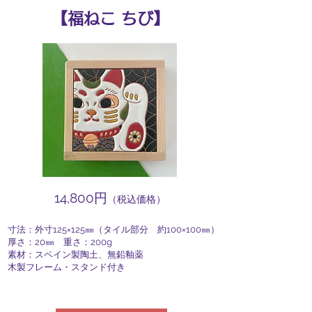
​【福ねこ ちび】
​14,800円
（税込価格）
寸法：外寸125×125㎜（タイル部分 約100×100㎜）
厚さ：20㎜ 重さ：200g
素材：スペイン製陶土、無鉛釉薬
木製フレーム・スタンド付き