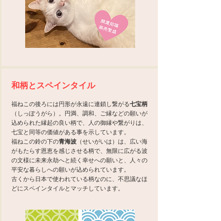
和柄とスペインタイル
福ねこの後ろには円形が永遠に連鎖し繋がる
七宝柄
（しっぽうがら）。円満、調和、ご縁などの願いが
込められた縁起の良い柄で、人の御縁や繋がりは、
七宝と同等の価値がある事を示しています。
福ねこの鈴の下の
青海波
（せいがいは）は、広い海
がもたらす恩恵を感じさせる柄で、無限に広がる波
の文様に未来永劫へと続く幸せへの願いと、人々の
平安な暮らしへの願いが込められています。
古くから日本で使われている柄なのに、不思議なほ
どにスペインタイルとマッチしています。