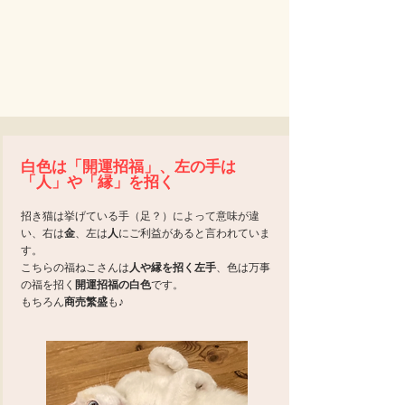
白色は「開運招福」、左の手は
「人」や「縁」を招く
招き猫は挙げている手（足？）によって意味が違
い、右は
金
、左は
人
にご利益があると言われていま
す。
こちらの福ねこさんは
人や縁を招く左手
、色は万事
の福を招く
開運招福の白色
です。
​もちろん
商売繁盛
も♪