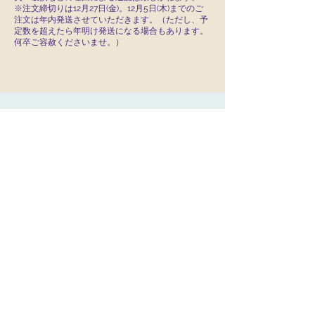
※注文締切りは12月27日(金)。12月5日(木)までのご
注文は年内発送させていただきます。（ただし、予
定数を超えたら年明け発送になる場合もあります。
何卒ご容赦くださいませ。）
次の一歩を応援
★
ユアチーム
福ねこプロジェクト 2025